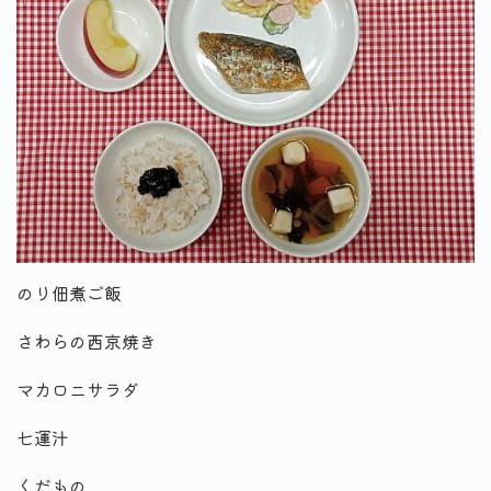
のり佃煮ご飯
さわらの西京焼き
マカロニサラダ
七運汁
くだもの